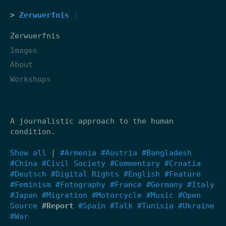
Zerwuerfnis
Zerwuerfnis
Images
About
Workshops
A journalistic approach to the human
condition.
Show all
|
#Armenia
#Austria
#Bangladesh
#China
#Civil Society
#Commentary
#Croatia
#Deutsch
#Digital Rights
#English
#Feature
#Feminism
#Fotography
#France
#Germany
#Italy
#Japan
#Migration
#Motorcycle
#Music
#Open
Source
#Report
#Spain
#Talk
#Tunisia
#Ukraine
#War