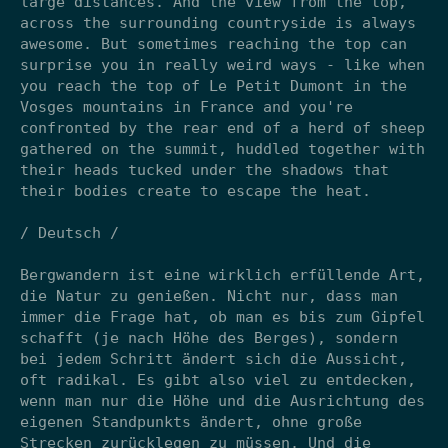
large distances. And the view from the top,
across the surrounding countryside is always
awesome. But sometimes reaching the top can
surprise you in really weird ways - like when
you reach the top of Le Petit Dumont in the
Vosges mountains in France and you're
confronted by the rear end of a herd of sheep
gathered on the summit, huddled together with
their heads tucked under the shadows that
their bodies create to escape the heat.
/ Deutsch /
Bergwandern ist eine wirklich erfüllende Art,
die Natur zu genießen. Nicht nur, dass man
immer die Frage hat, ob man es bis zum Gipfel
schafft (je nach Höhe des Berges), sondern
bei jedem Schritt ändert sich die Aussicht,
oft radikal. Es gibt also viel zu entdecken,
wenn man nur die Höhe und die Ausrichtung des
eigenen Standpunkts ändert, ohne große
Strecken zurücklegen zu müssen. Und die