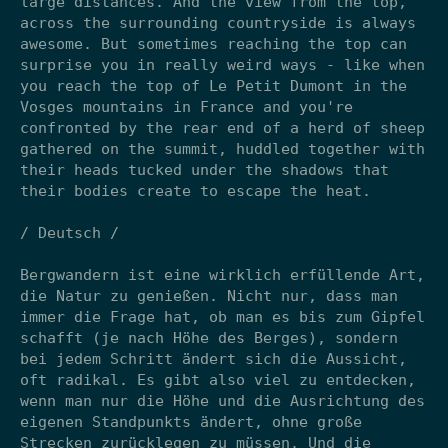
large distances. And the view from the top,
across the surrounding countryside is always
awesome. But sometimes reaching the top can
surprise you in really weird ways - like when
you reach the top of Le Petit Dumont in the
Vosges mountains in France and you're
confronted by the rear end of a herd of sheep
gathered on the summit, huddled together with
their heads tucked under the shadows that
their bodies create to escape the heat.
/ Deutsch /
Bergwandern ist eine wirklich erfüllende Art,
die Natur zu genießen. Nicht nur, dass man
immer die Frage hat, ob man es bis zum Gipfel
schafft (je nach Höhe des Berges), sondern
bei jedem Schritt ändert sich die Aussicht,
oft radikal. Es gibt also viel zu entdecken,
wenn man nur die Höhe und die Ausrichtung des
eigenen Standpunkts ändert, ohne große
Strecken zurücklegen zu müssen. Und die